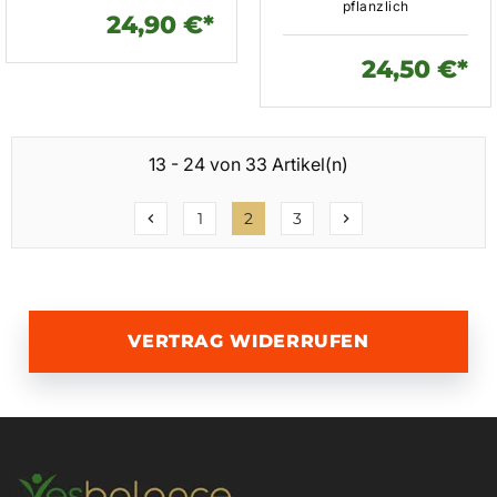
pflanzlich
24,90 €*
24,50 €*
13 - 24 von 33 Artikel(n)
1
2
3
chevron_left
chevron_right
VERTRAG WIDERRUFEN