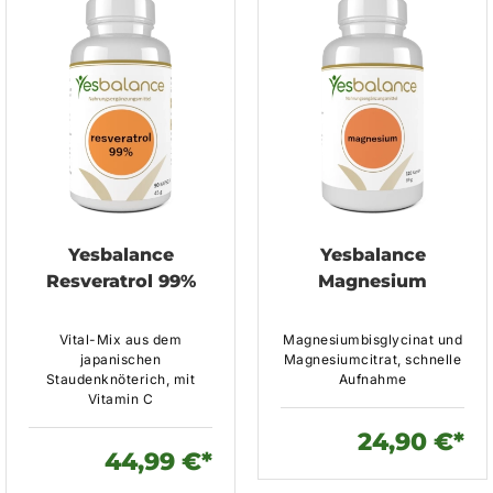
Yesbalance
Yesbalance
Resveratrol 99%
Magnesium
Vital-Mix aus dem
Magnesiumbisglycinat und
japanischen
Magnesiumcitrat, schnelle
Staudenknöterich, mit
Aufnahme
Vitamin C
24,90 €*
44,99 €*