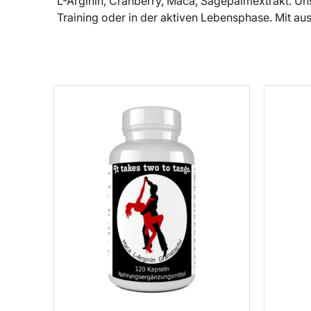
L-Arginin, Cranberry, Maca, Sägepalmextrakt. Uns
Training oder in der aktiven Lebensphase. Mit au