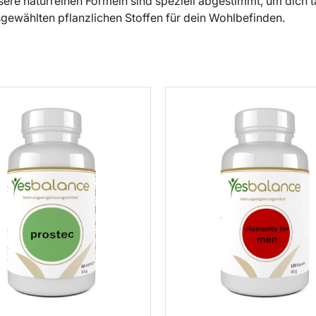
ere naturreinen Formeln sind speziell abgestimmt, um dich tä
sgewählten pflanzlichen Stoffen für dein Wohlbefinden.