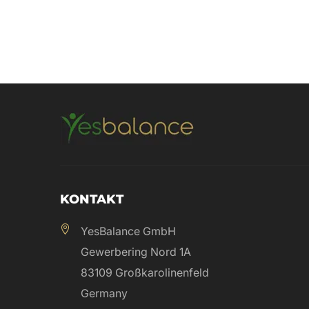
KONTAKT
YesBalance GmbH
Gewerbering Nord 1A
83109 Großkarolinenfeld
Germany