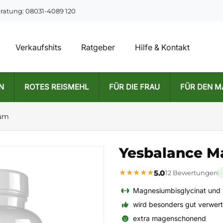
eratung: 08031-4089 120
Verkaufshits
Ratgeber
Hilfe & Kontakt
N
ROTES REISMEHL
FÜR DIE FRAU
FÜR DEN 
ium
Yesbalance 
★
★
★
★
★
5.0
12 Bewertungen
Magnesiumbisglycinat und 
wird besonders gut verwert
extra magenschonend