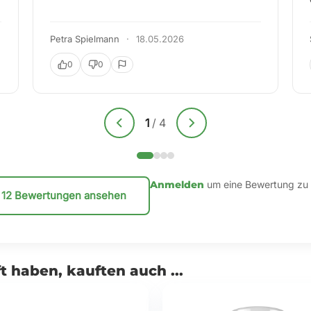
paul faber
·
08.04.2026
0
0
2
/
4
Anmelden
um eine Bewertung zu 
e 12 Bewertungen ansehen
t haben, kauften auch ...