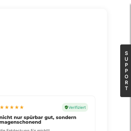
S
U
P
P
O
R
T
★
★
★
★
★
Verifiziert
. Ich bin überzeugt
gut für meine nerven