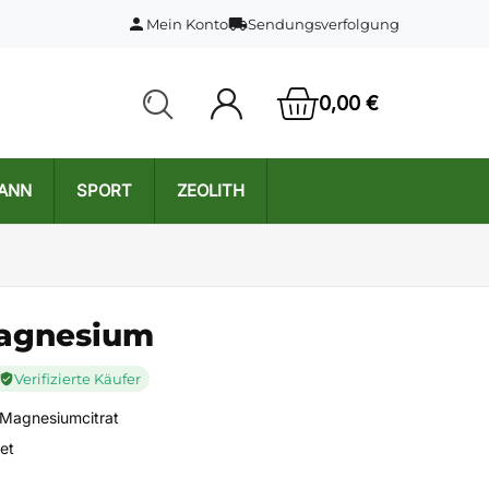
person
local_shipping
Mein Konto
Sendungsverfolgung
0,00 €
MANN
SPORT
ZEOLITH
Magnesium
Verifizierte Käufer
Magnesiumcitrat
et