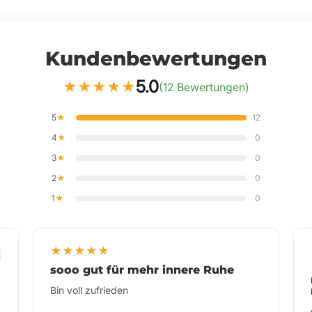
Kundenbewertungen
5.0
★
★
★
★
★
(12 Bewertungen)
5
★
12
4
★
0
3
★
0
2
★
0
1
★
0
★
★
★
★
★
weniger müde
Seit ich Magnesium nehme, fühle ich mich
weniger müde