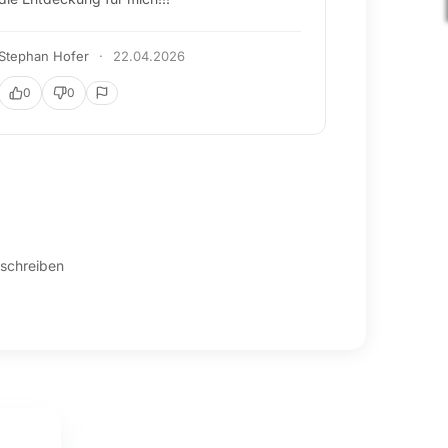
Olaf Webermann
·
07.04.2026
0
0
schreiben