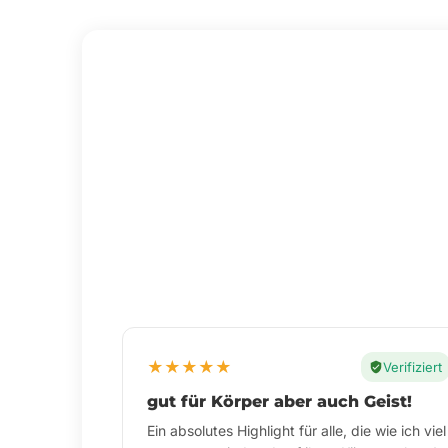
★
★
★
★
★
Verifiziert
super nach dem Sport
hilft mir, meine normale Muskelfunktion zu