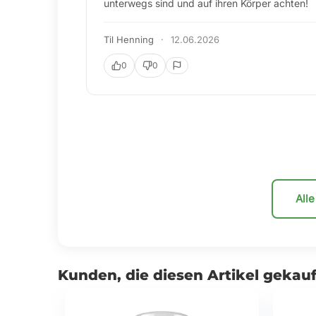
unterstützen – besonders nach dem Sport
Emil Hauser
·
09.04.2026
0
0
All
Kunden, die diesen Artikel gekauf