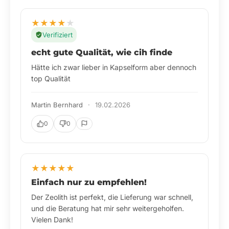
★
★
★
★
★
Verifiziert
Qualität ist konstant gut
Seit wir den Zeolith von Yesbalance nutzen, sind
wir überzeugt. Die Qualität ist konstant gut, und
der Service ist immer freundlich und kompetent.
Lisa und Tom
·
05.02.2026
0
0
★
★
★
★
★
Verifiziert
Immer wieder gerne!
Die Lieferung war superschnell, und der Zeolith