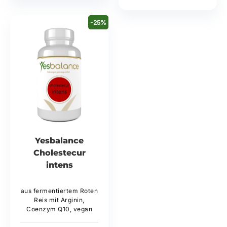
29,90 €*
44,99 €*
-25%
Yesbalance
Cholestecur
intens
aus fermentiertem Roten
Reis mit Arginin,