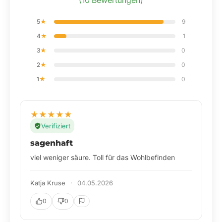
(10 Bewertungen)
5
★
9
4
★
1
3
★
0
2
★
0
1
★
0
★
★
★
★
★
Verifiziert
Richtig zufrieden seit Jahren
seit Jahren mein Begleiter, dieser Zeolith! Top
Katharina Köhler
·
18.02.2026
0
0