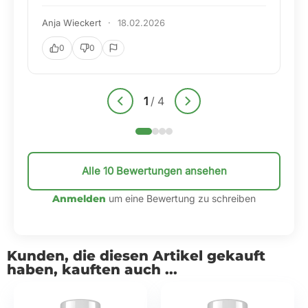
ist einfach spitze. Ich fühle mich bei Yesbalance
bestens aufgehoben.
Frank Behrendt
·
30.01.2026
0
0
2
/
4
Alle 10 Bewertungen ansehen
Anmelden
um eine Bewertung zu schreiben
Kunden, die diesen Artikel gekauft
haben, kauften auch ...